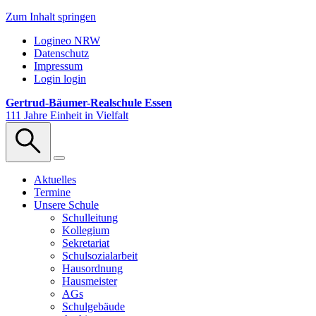
Zum Inhalt springen
Logineo NRW
Datenschutz
Impressum
Login
login
Gertrud-Bäumer-Realschule Essen
111 Jahre Einheit in Vielfalt
Aktuelles
Termine
Unsere Schule
Schulleitung
Kollegium
Sekretariat
Schulsozialarbeit
Hausordnung
Hausmeister
AGs
Schulgebäude